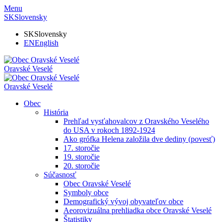
Menu
SK
Slovensky
SK
Slovensky
EN
English
Oravské Veselé
Oravské Veselé
Obec
História
Prehľad vysťahovalcov z Oravského Veselého
do USA v rokoch 1892-1924
Ako grófka Helena založila dve dediny (povesť)
17. storočie
19. storočie
20. storočie
Súčasnosť
Obec Oravské Veselé
Symboly obce
Demografický vývoj obyvateľov obce
Aeorovizuálna prehliadka obce Oravské Veselé
Štatistiky