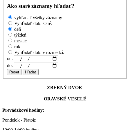
Ako staré záznamy hľadať?
vyhľadať všetky záznamy
Vyhľadať dok. staré:
deň
týždeň
mesiac
rok
Vyhľadať dok. v rozmedzí:
od:
do:
Reset
Hľadať
ZBERNÝ DVOR
ORAVSKÉ VESELÉ
Prevádzkové hodiny:
Pondelok - Piatok:
10:00-14:00 hodiny