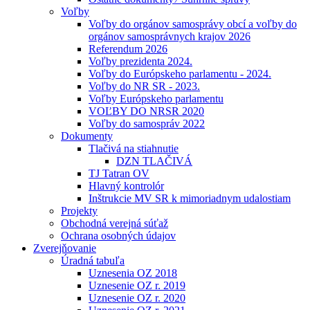
Voľby
Voľby do orgánov samosprávy obcí a voľby do
orgánov samosprávnych krajov 2026
Referendum 2026
Voľby prezidenta 2024.
Voľby do Európskeho parlamentu - 2024.
Voľby do NR SR - 2023.
Voľby Európskeho parlamentu
VOĽBY DO NRSR 2020
Voľby do samospráv 2022
Dokumenty
Tlačivá na stiahnutie
DZN TLAČIVÁ
TJ Tatran OV
Hlavný kontrolór
Inštrukcie MV SR k mimoriadnym udalostiam
Projekty
Obchodná verejná súťaž
Ochrana osobných údajov
Zverejňovanie
Úradná tabuľa
Uznesenia OZ 2018
Uznesenie OZ r. 2019
Uznesenie OZ r. 2020