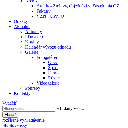
Archív
Archív - Zmluvy, objednávky, Zasadnutia OZ
Faktury
VZN - ÚPN-O
Odkazy
Aktuálne
Aktuality
Plán akcií
Noviny
Kalendár vývozu odpadu
Galérie
Fotogaléria
Obec
Šport
Farnosť
Rôzne
Videogaléria
Pohreby
Kontakty
Vytlačiť
Hľadaný výraz
Hľadať
rozšírené vyhľadávanie
SK
Slovensky