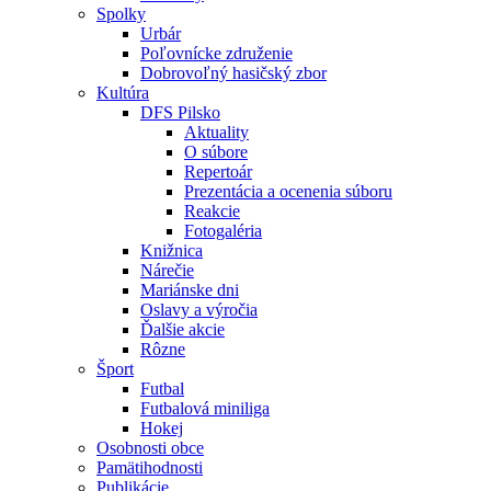
Spolky
Urbár
Poľovnícke združenie
Dobrovoľný hasičský zbor
Kultúra
DFS Pilsko
Aktuality
O súbore
Repertoár
Prezentácia a ocenenia súboru
Reakcie
Fotogaléria
Knižnica
Nárečie
Mariánske dni
Oslavy a výročia
Ďalšie akcie
Rôzne
Šport
Futbal
Futbalová miniliga
Hokej
Osobnosti obce
Pamätihodnosti
Publikácie