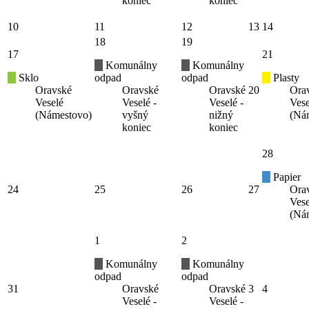
koniec
koniec
10
11
12
13
14
18
19
17
21
Komunálny
Komunálny
Sklo
odpad
odpad
Plasty
Oravské
Oravské
Oravské
20
Ora
Veselé
Veselé -
Veselé -
Vese
(Námestovo)
vyšný
nižný
(Ná
koniec
koniec
28
Papier
24
25
26
27
Ora
Vese
(Ná
1
2
Komunálny
Komunálny
odpad
odpad
31
Oravské
Oravské
3
4
Veselé -
Veselé -