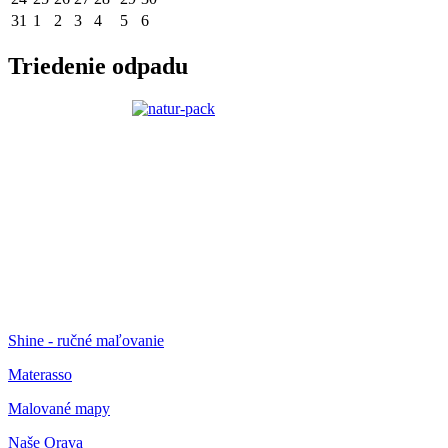
31
1
2
3
4
5
6
Triedenie odpadu
Shine - ručné maľovanie
Materasso
Malované mapy
Naše Orava