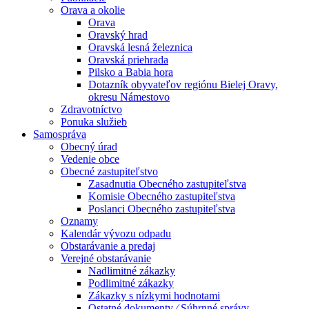
Orava a okolie
Orava
Oravský hrad
Oravská lesná železnica
Oravská priehrada
Pilsko a Babia hora
Dotazník obyvateľov regiónu Bielej Oravy,
okresu Námestovo
Zdravotníctvo
Ponuka služieb
Samospráva
Obecný úrad
Vedenie obce
Obecné zastupiteľstvo
Zasadnutia Obecného zastupiteľstva
Komisie Obecného zastupiteľstva
Poslanci Obecného zastupiteľstva
Oznamy
Kalendár vývozu odpadu
Obstarávanie a predaj
Verejné obstarávanie
Nadlimitné zákazky
Podlimitné zákazky
Zákazky s nízkymi hodnotami
Ostatné dokumenty ⁄ Súhrnné správy