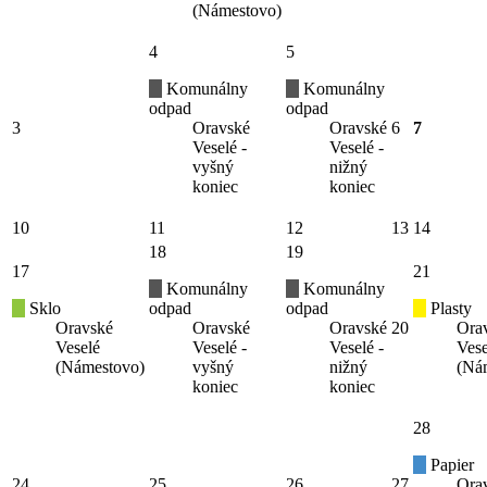
(Námestovo)
4
5
Komunálny
Komunálny
odpad
odpad
3
Oravské
Oravské
6
7
Veselé -
Veselé -
vyšný
nižný
koniec
koniec
10
11
12
13
14
18
19
17
21
Komunálny
Komunálny
Sklo
odpad
odpad
Plasty
Oravské
Oravské
Oravské
20
Ora
Veselé
Veselé -
Veselé -
Vese
(Námestovo)
vyšný
nižný
(Ná
koniec
koniec
28
Papier
24
25
26
27
Ora