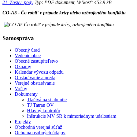
21_Zosuv_pody
Typ: PDF dokument, Veľkosť: 453.9 kB
CO-A5 - Čo robiť v prípade krízy alebo ozbrojeného konfliktu
Samospráva
Obecný úrad
Vedenie obce
Obecné zastupiteľstvo
Oznamy
Kalendár vývozu odpadu
Obstarávanie a predaj
Verejné obstarávanie
Voľby
Dokumenty
Tlačivá na stiahnutie
TJ Tatran OV
Hlavný kontrolór
Inštrukcie MV SR k mimoriadnym udalostiam
Projekty
Obchodná verejná súťaž
Ochrana osobných údajov