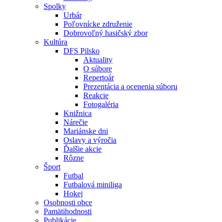
Spolky
Urbár
Poľovnícke združenie
Dobrovoľný hasičský zbor
Kultúra
DFS Pilsko
Aktuality
O súbore
Repertoár
Prezentácia a ocenenia súboru
Reakcie
Fotogaléria
Knižnica
Nárečie
Mariánske dni
Oslavy a výročia
Ďalšie akcie
Rôzne
Šport
Futbal
Futbalová miniliga
Hokej
Osobnosti obce
Pamätihodnosti
Publikácie