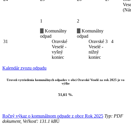
Vese
(Ná
1
2
Komunálny
Komunálny
odpad
odpad
31
Oravské
Oravské
3
4
Veselé -
Veselé -
vyšný
nižný
koniec
koniec
Kalendár zvozu odpadu
Uroveň vytriedenia komunálnych odpadov v obci Oravské Veselé za rok 2025 je vo
výške
51,61 %.
Ročný výkaz o komunálnom odpade z obce Rok 2025
Typ: PDF
dokument, Veľkosť: 131.1 kB
Ú