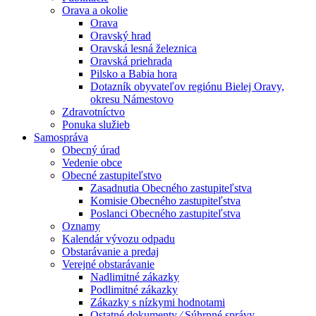
Orava a okolie
Orava
Oravský hrad
Oravská lesná železnica
Oravská priehrada
Pilsko a Babia hora
Dotazník obyvateľov regiónu Bielej Oravy,
okresu Námestovo
Zdravotníctvo
Ponuka služieb
Samospráva
Obecný úrad
Vedenie obce
Obecné zastupiteľstvo
Zasadnutia Obecného zastupiteľstva
Komisie Obecného zastupiteľstva
Poslanci Obecného zastupiteľstva
Oznamy
Kalendár vývozu odpadu
Obstarávanie a predaj
Verejné obstarávanie
Nadlimitné zákazky
Podlimitné zákazky
Zákazky s nízkymi hodnotami
Ostatné dokumenty ⁄ Súhrnné správy