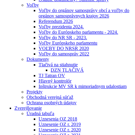
Voľby
Voľby do orgánov samosprávy obcí a voľby do
orgánov samosprávnych krajov 2026
Referendum 2026
Voľby prezidenta 2024.
Voľby do Európskeho parlamentu - 2024.
Voľby do NR SR - 2023.
Voľby Európskeho parlamentu
VOĽBY DO NRSR 2020
Voľby do samospráv 2022
Dokumenty
Tlačivá na stiahnutie
DZN TLAČIVÁ
TJ Tatran OV
Hlavný kontrolór
Inštrukcie MV SR k mimoriadnym udalostiam
Projekty
Obchodná verejná súťaž
Ochrana osobných údajov
Zverejňovanie
Úradná tabuľa
Uznesenia OZ 2018
Uznesenie OZ r. 2019
Uznesenie OZ r. 2020