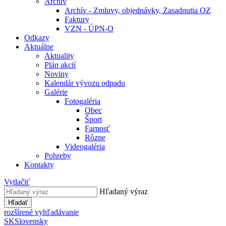
Archív
Archív - Zmluvy, objednávky, Zasadnutia OZ
Faktury
VZN - ÚPN-O
Odkazy
Aktuálne
Aktuality
Plán akcií
Noviny
Kalendár vývozu odpadu
Galérie
Fotogaléria
Obec
Šport
Farnosť
Rôzne
Videogaléria
Pohreby
Kontakty
Vytlačiť
Hľadaný výraz
Hľadať
rozšírené vyhľadávanie
SK
Slovensky