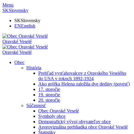
Menu
SK
Slovensky
SK
Slovensky
EN
English
Oravské Veselé
Oravské Veselé
Obec
História
Prehľad vysťahovalcov z Oravského Veselého
do USA v rokoch 1892-1924
Ako grófka Helena založila dve dediny (povesť)
17. storočie
19. storočie
20. storočie
Súčasnosť
Obec Oravské Veselé
Symboly obce
Demografický vývoj obyvateľov obce
Aeorovizuálna prehliadka obce Oravské Veselé
Štatistiky