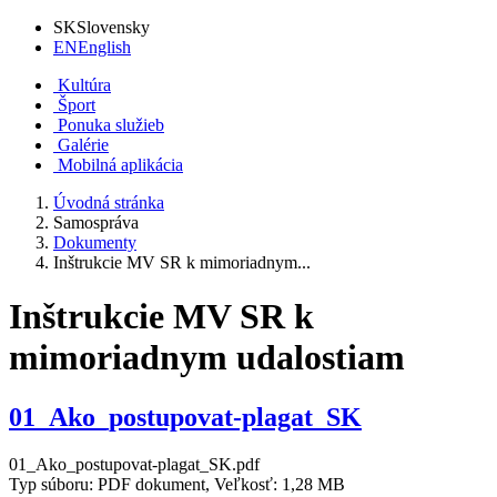
SK
Slovensky
EN
English
Kultúra
Šport
Ponuka služieb
Galérie
Mobilná aplikácia
Úvodná stránka
Samospráva
Dokumenty
Inštrukcie MV SR k mimoriadnym...
Inštrukcie MV SR k
mimoriadnym udalostiam
01_Ako_postupovat-plagat_SK
01_Ako_postupovat-plagat_SK.pdf
Typ súboru: PDF dokument, Veľkosť: 1,28 MB