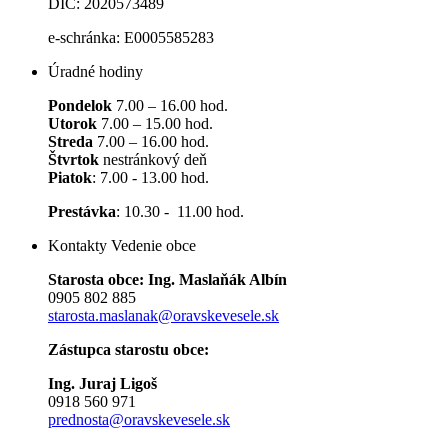
DIČ: 2020573489
e-schránka: E0005585283
Úradné hodiny
Pondelok
7.00 – 16.00 hod.
Utorok
7.00 – 15.00 hod.
Streda
7.00 – 16.00 hod.
Štvrtok
nestránkový deň
Piatok
: 7.00 - 13.00 hod.
Prestávka
: 10.30 - 11.00 hod.
Kontakty Vedenie obce
Starosta obce: Ing. Maslaňák Albín
0905 802 885
starosta.maslanak@oravskevesele.sk
Zástupca starostu obce:
Ing. Juraj Ligoš
0918 560 971
prednosta@oravskevesele.sk