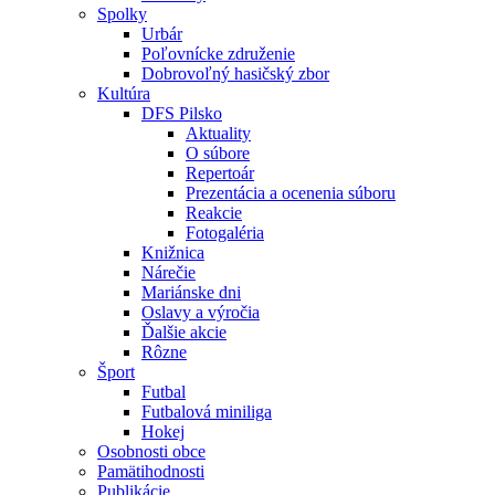
Spolky
Urbár
Poľovnícke združenie
Dobrovoľný hasičský zbor
Kultúra
DFS Pilsko
Aktuality
O súbore
Repertoár
Prezentácia a ocenenia súboru
Reakcie
Fotogaléria
Knižnica
Nárečie
Mariánske dni
Oslavy a výročia
Ďalšie akcie
Rôzne
Šport
Futbal
Futbalová miniliga
Hokej
Osobnosti obce
Pamätihodnosti
Publikácie