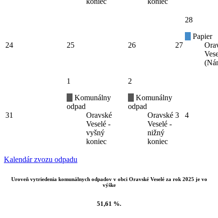
koniec
koniec
28
Papier
24
25
26
27
Ora
Vese
(Ná
1
2
Komunálny
Komunálny
odpad
odpad
31
Oravské
Oravské
3
4
Veselé -
Veselé -
vyšný
nižný
koniec
koniec
Kalendár zvozu odpadu
Uroveň vytriedenia komunálnych odpadov v obci Oravské Veselé za rok 2025 je vo
výške
51,61 %.