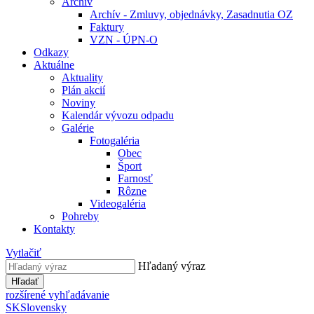
Archív
Archív - Zmluvy, objednávky, Zasadnutia OZ
Faktury
VZN - ÚPN-O
Odkazy
Aktuálne
Aktuality
Plán akcií
Noviny
Kalendár vývozu odpadu
Galérie
Fotogaléria
Obec
Šport
Farnosť
Rôzne
Videogaléria
Pohreby
Kontakty
Vytlačiť
Hľadaný výraz
Hľadať
rozšírené vyhľadávanie
SK
Slovensky