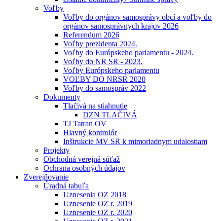
Voľby
Voľby do orgánov samosprávy obcí a voľby do
orgánov samosprávnych krajov 2026
Referendum 2026
Voľby prezidenta 2024.
Voľby do Európskeho parlamentu - 2024.
Voľby do NR SR - 2023.
Voľby Európskeho parlamentu
VOĽBY DO NRSR 2020
Voľby do samospráv 2022
Dokumenty
Tlačivá na stiahnutie
DZN TLAČIVÁ
TJ Tatran OV
Hlavný kontrolór
Inštrukcie MV SR k mimoriadnym udalostiam
Projekty
Obchodná verejná súťaž
Ochrana osobných údajov
Zverejňovanie
Úradná tabuľa
Uznesenia OZ 2018
Uznesenie OZ r. 2019
Uznesenie OZ r. 2020