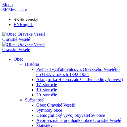
Menu
SK
Slovensky
SK
Slovensky
EN
English
Oravské Veselé
Oravské Veselé
Obec
História
Prehľad vysťahovalcov z Oravského Veselého
do USA v rokoch 1892-1924
Ako grófka Helena založila dve dediny (povesť)
17. storočie
19. storočie
20. storočie
Súčasnosť
Obec Oravské Veselé
Symboly obce
Demografický vývoj obyvateľov obce
Aeorovizuálna prehliadka obce Oravské Veselé
Štatistiky