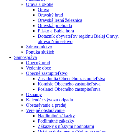
Orava a okolie
Orava
Oravský hrad
Oravská lesná železnica
Oravská priehrada
Pilsko a Babia hora
Dotazník obyvateľov regiónu Bielej Oravy,
okresu Námestovo
Zdravotníctvo
Ponuka služieb
Samospráva
Obecný úrad
Vedenie obce
Obecné zastupiteľstvo
Zasadnutia Obecného zastupiteľstva
Komisie Obecného zastupiteľstva
Poslanci Obecného zastupiteľstva
Oznamy
Kalendár vývozu odpadu
Obstarávanie a predaj
Verejné obstarávanie
Nadlimitné zákazky
Podlimitné zákazky
Zákazky s nízkymi hodnotami
Ostatné dokumenty ⁄ Súhrnné správy