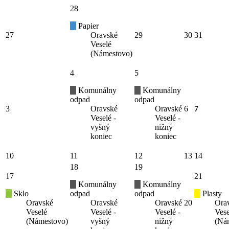
28
Papier
27
Oravské
29
30
31
Veselé
(Námestovo)
4
5
Komunálny
Komunálny
odpad
odpad
3
Oravské
Oravské
6
7
Veselé -
Veselé -
vyšný
nižný
koniec
koniec
10
11
12
13
14
18
19
17
21
Komunálny
Komunálny
Sklo
odpad
odpad
Plasty
Oravské
Oravské
Oravské
20
Ora
Veselé
Veselé -
Veselé -
Vese
(Námestovo)
vyšný
nižný
(Ná