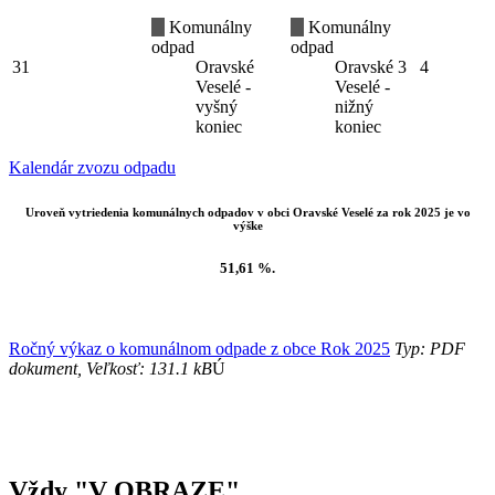
Komunálny
Komunálny
odpad
odpad
31
Oravské
Oravské
3
4
Veselé -
Veselé -
vyšný
nižný
koniec
koniec
Kalendár zvozu odpadu
Uroveň vytriedenia komunálnych odpadov v obci Oravské Veselé za rok 2025 je vo
výške
51,61 %.
Ročný výkaz o komunálnom odpade z obce Rok 2025
Typ: PDF
dokument, Veľkosť: 131.1 kB
Ú
Vždy "V OBRAZE"