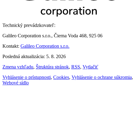
Technický prevádzkovateľ:
Galileo Corporation s.r.o., Čierna Voda 468, 925 06
Kontakt:
Galileo Corporation s.r.o.
Posledná aktualizácia: 5. 8. 2026
Zmena vzhľadu
,
Štruktúra stránok
,
RSS
,
Vytlačiť
Vyhlásenie o prístupnosti
,
Cookies
,
Vyhlásenie o ochrane súkromia
,
Webové sídlo