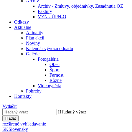
Archív
Archív - Zmluvy, objednávky, Zasadnutia OZ
Faktury
VZN - ÚPN-O
Odkazy
Aktuálne
Aktuality
Plán akcií
Noviny
Kalendár vývozu odpadu
Galérie
Fotogaléria
Obec
Šport
Farnosť
Rôzne
Videogaléria
Pohreby
Kontakty
Vytlačiť
Hľadaný výraz
Hľadať
rozšírené vyhľadávanie
SK
Slovensky