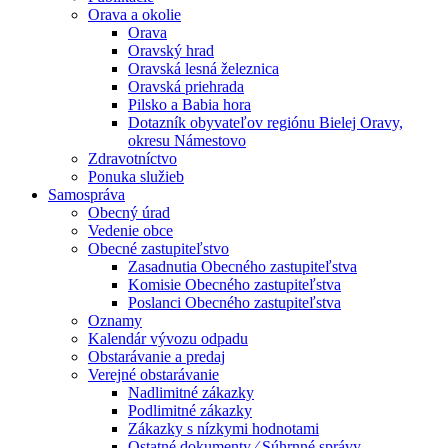
Orava a okolie
Orava
Oravský hrad
Oravská lesná železnica
Oravská priehrada
Pilsko a Babia hora
Dotazník obyvateľov regiónu Bielej Oravy,
okresu Námestovo
Zdravotníctvo
Ponuka služieb
Samospráva
Obecný úrad
Vedenie obce
Obecné zastupiteľstvo
Zasadnutia Obecného zastupiteľstva
Komisie Obecného zastupiteľstva
Poslanci Obecného zastupiteľstva
Oznamy
Kalendár vývozu odpadu
Obstarávanie a predaj
Verejné obstarávanie
Nadlimitné zákazky
Podlimitné zákazky
Zákazky s nízkymi hodnotami
Ostatné dokumenty ⁄ Súhrnné správy