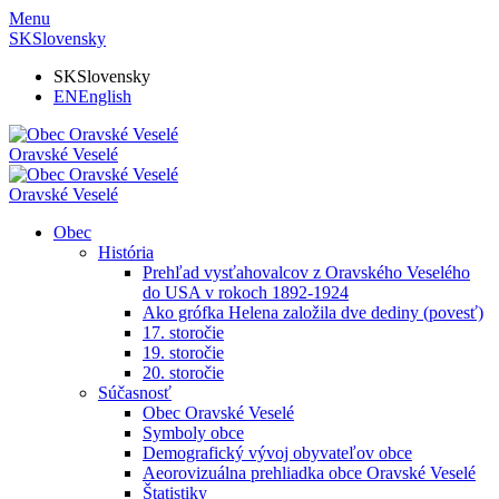
Menu
SK
Slovensky
SK
Slovensky
EN
English
Oravské Veselé
Oravské Veselé
Obec
História
Prehľad vysťahovalcov z Oravského Veselého
do USA v rokoch 1892-1924
Ako grófka Helena založila dve dediny (povesť)
17. storočie
19. storočie
20. storočie
Súčasnosť
Obec Oravské Veselé
Symboly obce
Demografický vývoj obyvateľov obce
Aeorovizuálna prehliadka obce Oravské Veselé
Štatistiky