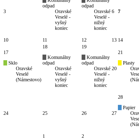
Komunálny
Komunálny
odpad
odpad
3
Oravské
Oravské
6
7
Veselé -
Veselé -
vyšný
nižný
koniec
koniec
10
11
12
13
14
18
19
17
21
Komunálny
Komunálny
Sklo
odpad
odpad
Plasty
Oravské
Oravské
Oravské
20
Ora
Veselé
Veselé -
Veselé -
Vese
(Námestovo)
vyšný
nižný
(Ná
koniec
koniec
28
Papier
24
25
26
27
Ora
Vese
(Ná
1
2