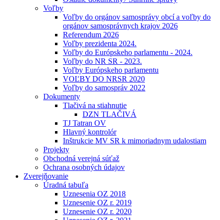
Voľby
Voľby do orgánov samosprávy obcí a voľby do
orgánov samosprávnych krajov 2026
Referendum 2026
Voľby prezidenta 2024.
Voľby do Európskeho parlamentu - 2024.
Voľby do NR SR - 2023.
Voľby Európskeho parlamentu
VOĽBY DO NRSR 2020
Voľby do samospráv 2022
Dokumenty
Tlačivá na stiahnutie
DZN TLAČIVÁ
TJ Tatran OV
Hlavný kontrolór
Inštrukcie MV SR k mimoriadnym udalostiam
Projekty
Obchodná verejná súťaž
Ochrana osobných údajov
Zverejňovanie
Úradná tabuľa
Uznesenia OZ 2018
Uznesenie OZ r. 2019
Uznesenie OZ r. 2020