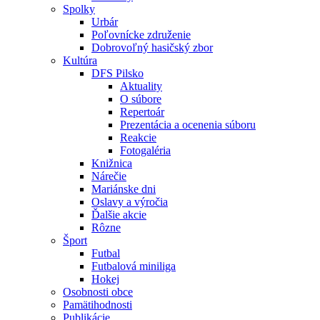
Spolky
Urbár
Poľovnícke združenie
Dobrovoľný hasičský zbor
Kultúra
DFS Pilsko
Aktuality
O súbore
Repertoár
Prezentácia a ocenenia súboru
Reakcie
Fotogaléria
Knižnica
Nárečie
Mariánske dni
Oslavy a výročia
Ďalšie akcie
Rôzne
Šport
Futbal
Futbalová miniliga
Hokej
Osobnosti obce
Pamätihodnosti
Publikácie