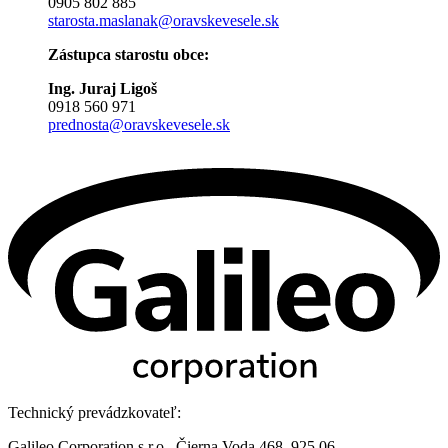
0905 802 885
starosta.maslanak@oravskevesele.sk
Zástupca starostu obce:
Ing. Juraj Ligoš
0918 560 971
prednosta@oravskevesele.sk
Technický prevádzkovateľ:
Galileo Corporation s.r.o., Čierna Voda 468, 925 06