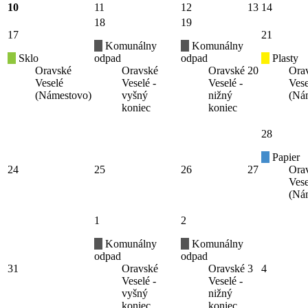
10
11
12
13
14
18
19
17
21
Komunálny
Komunálny
Sklo
odpad
odpad
Plasty
Oravské
Oravské
Oravské
20
Ora
Veselé
Veselé -
Veselé -
Vese
(Námestovo)
vyšný
nižný
(Ná
koniec
koniec
28
Papier
24
25
26
27
Ora
Vese
(Ná
1
2
Komunálny
Komunálny
odpad
odpad
31
Oravské
Oravské
3
4
Veselé -
Veselé -
vyšný
nižný
koniec
koniec