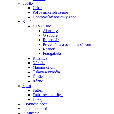
Spolky
Urbár
Poľovnícke združenie
Dobrovoľný hasičský zbor
Kultúra
DFS Pilsko
Aktuality
O súbore
Repertoár
Prezentácia a ocenenia súboru
Reakcie
Fotogaléria
Knižnica
Nárečie
Mariánske dni
Oslavy a výročia
Ďalšie akcie
Rôzne
Šport
Futbal
Futbalová miniliga
Hokej
Osobnosti obce
Pamätihodnosti
Publikácie