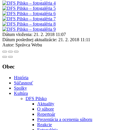
Dátum vloženia:
21. 2. 2018 11:07
Dátum poslednej aktualizácie:
21. 2. 2018 11:11
Autor:
Správca Webu
Obec
História
Súčasnosť
Spolky
Kultúra
DFS Pilsko
Aktuality
O súbore
Repertoár
Prezentácia a ocenenia súboru
Reakcie
Fotogaléria