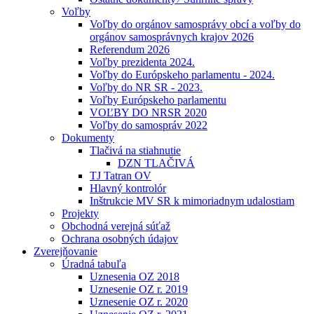
Voľby
Voľby do orgánov samosprávy obcí a voľby do
orgánov samosprávnych krajov 2026
Referendum 2026
Voľby prezidenta 2024.
Voľby do Európskeho parlamentu - 2024.
Voľby do NR SR - 2023.
Voľby Európskeho parlamentu
VOĽBY DO NRSR 2020
Voľby do samospráv 2022
Dokumenty
Tlačivá na stiahnutie
DZN TLAČIVÁ
TJ Tatran OV
Hlavný kontrolór
Inštrukcie MV SR k mimoriadnym udalostiam
Projekty
Obchodná verejná súťaž
Ochrana osobných údajov
Zverejňovanie
Úradná tabuľa
Uznesenia OZ 2018
Uznesenie OZ r. 2019
Uznesenie OZ r. 2020