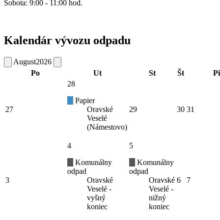
Sobota: 9:00 - 11:00 hod.
Kalendár vývozu odpadu
August
2026
Po
Ut
St
Št
Pi
28
Papier
27
Oravské
29
30
31
Veselé
(Námestovo)
4
5
Komunálny
Komunálny
odpad
odpad
3
Oravské
Oravské
6
7
Veselé -
Veselé -
vyšný
nižný
koniec
koniec