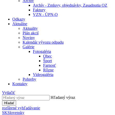
Archív
Archív - Zmluvy, objednávky, Zasadnutia OZ
Faktury
VZN - ÚPN-O
Odkazy
Aktuálne
Aktuality
Plán akcií
Noviny
Kalendár vývozu odpadu
Galérie
Fotogaléria
Obec
Šport
Farnosť
Rôzne
Videogaléria
Pohreby
Kontakty
Vytlačiť
Hľadaný výraz
Hľadať
rozšírené vyhľadávanie
SK
Slovensky