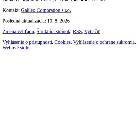
Kontakt:
Galileo Corporation s.r.o.
Posledná aktualizácia: 10. 8. 2026
Zmena vzhľadu
,
Štruktúra stránok
,
RSS
,
Vytlačiť
Vyhlásenie o prístupnosti
,
Cookies
,
Vyhlásenie o ochrane súkromia
,
Webové sídlo