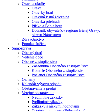
Orava a okolie
Orava
Oravský hrad
Oravská lesná železnica
Oravská priehrada
Pilsko a Babia hora
Dotazník obyvateľov regiónu Bielej Oravy,
okresu Námestovo
Zdravotníctvo
Ponuka služieb
Samospráva
Obecný úrad
Vedenie obce
Obecné zastupiteľstvo
Zasadnutia Obecného zastupiteľstva
Komisie Obecného zastupiteľstva
Poslanci Obecného zastupiteľstva
Oznamy
Kalendár vývozu odpadu
Obstarávanie a predaj
Verejné obstarávanie
Nadlimitné zákazky
Podlimitné zákazky
Zákazky s nízkymi hodnotami
Ostatné dokumenty ⁄ Súhrnné správy