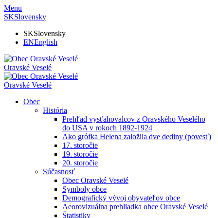
Menu
SK
Slovensky
SK
Slovensky
EN
English
Oravské Veselé
Oravské Veselé
Obec
História
Prehľad vysťahovalcov z Oravského Veselého
do USA v rokoch 1892-1924
Ako grófka Helena založila dve dediny (povesť)
17. storočie
19. storočie
20. storočie
Súčasnosť
Obec Oravské Veselé
Symboly obce
Demografický vývoj obyvateľov obce
Aeorovizuálna prehliadka obce Oravské Veselé
Štatistiky