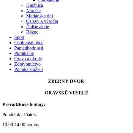
Knižnica
Nárečie
Mariánske dni
Oslavy a výročia
Ďalšie akcie
Rôzne
Šport
Osobnosti obce
Pamätihodnosti
Publikácie
Orava a okolie
Zdravotníctvo
Ponuka služieb
ZBERNÝ DVOR
ORAVSKÉ VESELÉ
Prevádzkové hodiny:
Pondelok - Piatok:
10:00-14:00 hodiny